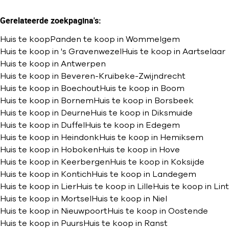
Gerelateerde zoekpagina's
:
Huis te koop
Panden te koop in Wommelgem
Huis te koop in 's Gravenwezel
Huis te koop in Aartselaar
Huis te koop in Antwerpen
Huis te koop in Beveren-Kruibeke-Zwijndrecht
Huis te koop in Boechout
Huis te koop in Boom
Huis te koop in Bornem
Huis te koop in Borsbeek
Huis te koop in Deurne
Huis te koop in Diksmuide
Huis te koop in Duffel
Huis te koop in Edegem
Huis te koop in Heindonk
Huis te koop in Hemiksem
Huis te koop in Hoboken
Huis te koop in Hove
Huis te koop in Keerbergen
Huis te koop in Koksijde
Huis te koop in Kontich
Huis te koop in Landegem
Huis te koop in Lier
Huis te koop in Lille
Huis te koop in Lint
Huis te koop in Mortsel
Huis te koop in Niel
Huis te koop in Nieuwpoort
Huis te koop in Oostende
Huis te koop in Puurs
Huis te koop in Ranst