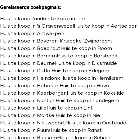
Gerelateerde zoekpagina's
:
Huis te koop
Panden te koop in Lier
Huis te koop in 's Gravenwezel
Huis te koop in Aartselaar
Huis te koop in Antwerpen
Huis te koop in Beveren-Kruibeke-Zwijndrecht
Huis te koop in Boechout
Huis te koop in Boom
Huis te koop in Bornem
Huis te koop in Borsbeek
Huis te koop in Deurne
Huis te koop in Diksmuide
Huis te koop in Duffel
Huis te koop in Edegem
Huis te koop in Heindonk
Huis te koop in Hemiksem
Huis te koop in Hoboken
Huis te koop in Hove
Huis te koop in Keerbergen
Huis te koop in Koksijde
Huis te koop in Kontich
Huis te koop in Landegem
Huis te koop in Lille
Huis te koop in Lint
Huis te koop in Mortsel
Huis te koop in Niel
Huis te koop in Nieuwpoort
Huis te koop in Oostende
Huis te koop in Puurs
Huis te koop in Ranst
Huis te koop in Roksem
Huis te koop in Schelle