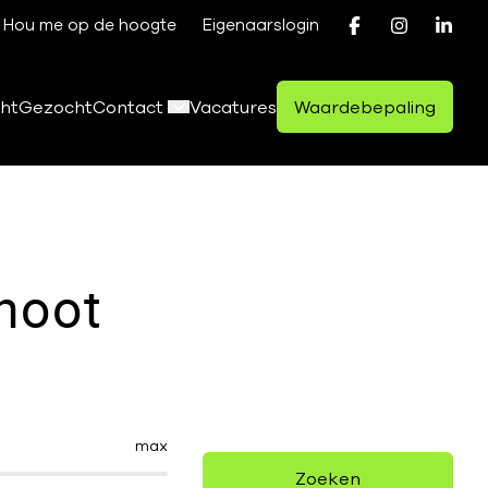
Hou me op de hoogte
Eigenaarslogin
ht
Gezocht
Contact
Vacatures
Waardebepaling
hoot
max
Zoeken