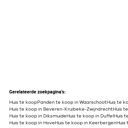
RUIME, INSTAPKLARE
STARTERSWONING IN
HARTJE LIEVEGEM
3
1
190
m²
269
m²
Gerelateerde zoekpagina's
:
Huis te koop
Panden te koop in Waarschoot
Huis te k
Huis te koop in Beveren-Kruibeke-Zwijndrecht
Huis t
Huis te koop in Diksmuide
Huis te koop in Duffel
Huis 
Huis te koop in Hove
Huis te koop in Keerbergen
Huis 