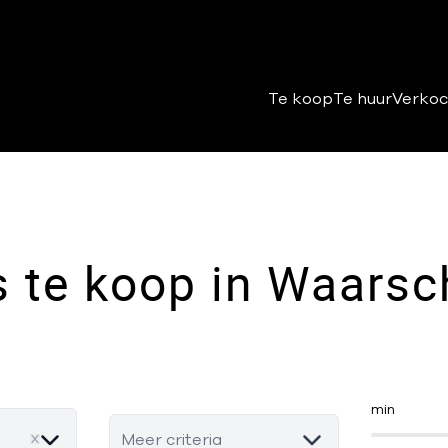
Te koop
Te huur
Verkoc
s te koop in Waarsc
min
Meer criteria