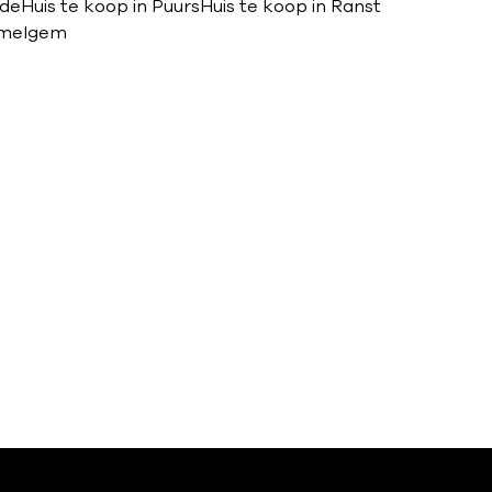
nde
Huis te koop in Puurs
Huis te koop in Ranst
mmelgem