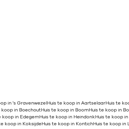
oop in 's Gravenwezel
Huis te koop in Aartselaar
Huis te k
e koop in Boechout
Huis te koop in Boom
Huis te koop in 
te koop in Edegem
Huis te koop in Heindonk
Huis te koop 
te koop in Koksijde
Huis te koop in Kontich
Huis te koop i