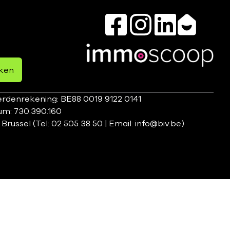
ken
rdenrekening: BE88 0019 9122 0141
um: 730.390.160
ssel (Tel: 02 505 38 50 | Email: info@biv.be)