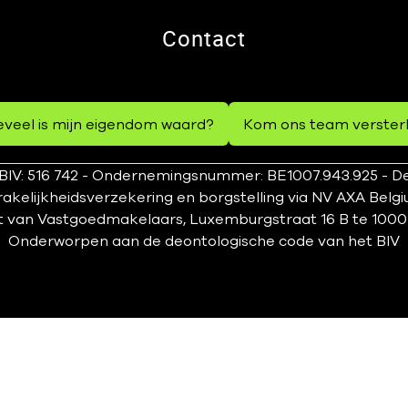
Contact
veel is mijn eigendom waard?
Kom ons team verster
IV: 516 742 - Ondernemingsnummer: BE1007.943.925 - De
kelijkheidsverzekering en borgstelling via NV AXA Belgi
t van Vastgoedmakelaars, Luxemburgstraat 16 B te 1000 Bru
Onderworpen aan
de deontologische code van het BIV