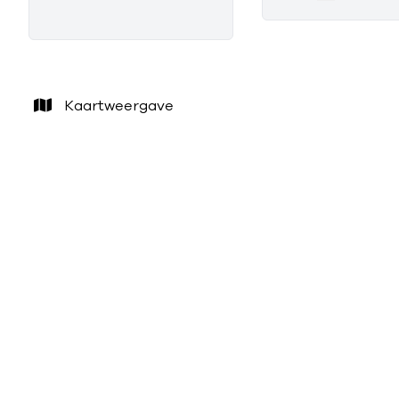
Kaartweergave
VERKOCHT
TE KOOP
WAARSCHOOT