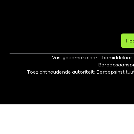
Hoe
Vastgoedmakelaar - bemiddelaar B
Beroepsaanspra
Toezichthoudende autoriteit: Beroepsinstituu