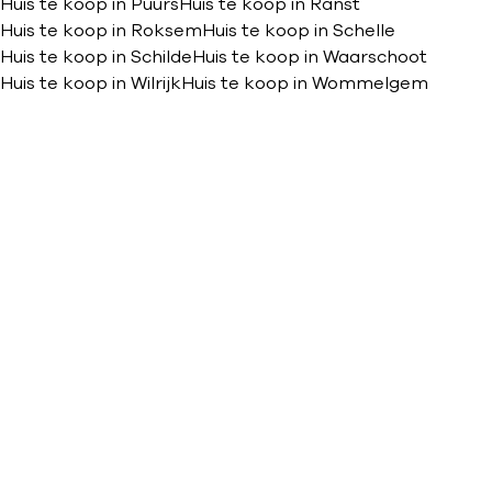
Huis te koop in Puurs
Huis te koop in Ranst
Huis te koop in Roksem
Huis te koop in Schelle
Huis te koop in Schilde
Huis te koop in Waarschoot
Huis te koop in Wilrijk
Huis te koop in Wommelgem