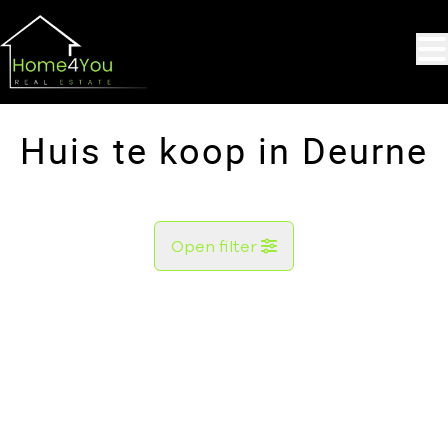
Ga naar hoofdinhoud
Huis te koop in Deurne
Open filter
Gemeente
Deurne (2100)
Remove
Kaartweergave
VERKOCHT
Type
Huis
Hou me op de hoogte