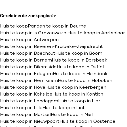
Gerelateerde zoekpagina's
:
Huis te koop
Panden te koop in Deurne
Huis te koop in 's Gravenwezel
Huis te koop in Aartselaar
Huis te koop in Antwerpen
Huis te koop in Beveren-Kruibeke-Zwijndrecht
Huis te koop in Boechout
Huis te koop in Boom
Huis te koop in Bornem
Huis te koop in Borsbeek
Huis te koop in Diksmuide
Huis te koop in Duffel
Huis te koop in Edegem
Huis te koop in Heindonk
Huis te koop in Hemiksem
Huis te koop in Hoboken
Huis te koop in Hove
Huis te koop in Keerbergen
Huis te koop in Koksijde
Huis te koop in Kontich
Huis te koop in Landegem
Huis te koop in Lier
Huis te koop in Lille
Huis te koop in Lint
Huis te koop in Mortsel
Huis te koop in Niel
Huis te koop in Nieuwpoort
Huis te koop in Oostende