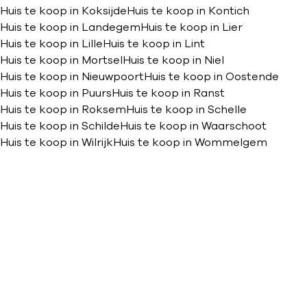
Huis te koop in Koksijde
Huis te koop in Kontich
Huis te koop in Landegem
Huis te koop in Lier
Huis te koop in Lille
Huis te koop in Lint
Huis te koop in Mortsel
Huis te koop in Niel
Huis te koop in Nieuwpoort
Huis te koop in Oostende
Huis te koop in Puurs
Huis te koop in Ranst
Huis te koop in Roksem
Huis te koop in Schelle
Huis te koop in Schilde
Huis te koop in Waarschoot
Huis te koop in Wilrijk
Huis te koop in Wommelgem