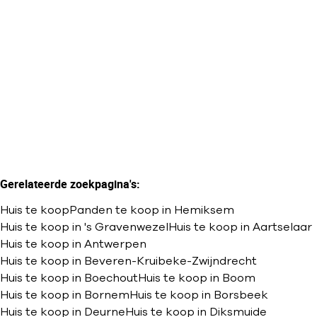
Instapklare en energiezuinige woning met
zeer rustige zongerichte tuin
3
1
191
m²
210
m²
Gerelateerde zoekpagina's
:
Huis te koop
Panden te koop in Hemiksem
Huis te koop in 's Gravenwezel
Huis te koop in Aartselaar
Huis te koop in Antwerpen
Huis te koop in Beveren-Kruibeke-Zwijndrecht
Huis te koop in Boechout
Huis te koop in Boom
Huis te koop in Bornem
Huis te koop in Borsbeek
Huis te koop in Deurne
Huis te koop in Diksmuide