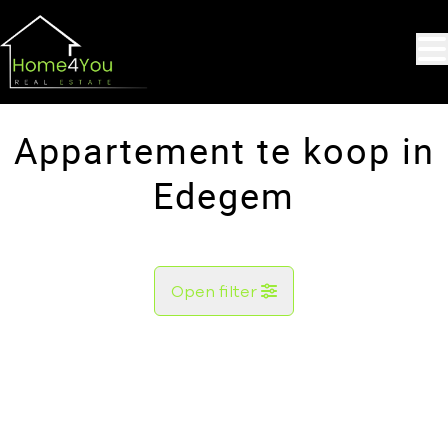
Ga naar hoofdinhoud
Appartement te koop in
Edegem
Open filter
Gemeente
Edegem (2650)
Remove
Kaartweergave