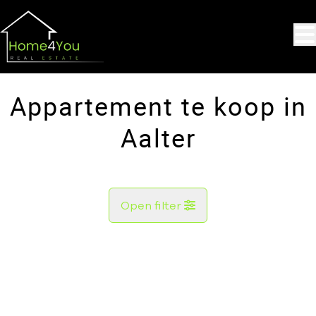
Ga naar hoofdinhoud
Appartement te koop in
Aalter
Open filter
Gemeente
Aalter (9880)
Remove
Kaartweergave