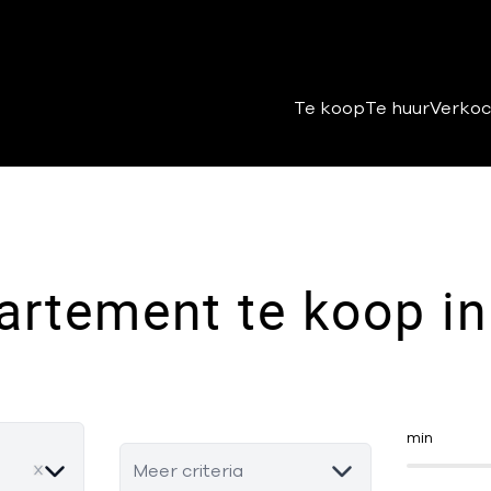
Te koop
Te huur
Verkoc
rtement te koop in
min
ove
Meer criteria