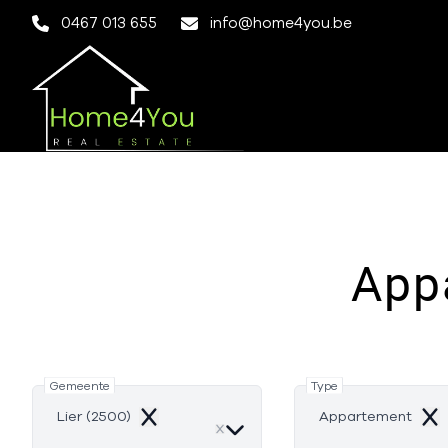
Ga naar hoofdinhoud
0467 013 655
info@home4you.be
Appa
Gemeente
Type
Lier (2500)
Appartement
Remove
Rem