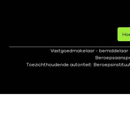
Hoe
Vastgoedmakelaar - bemiddelaar B
Beroepsaanspra
Toezichthoudende autoriteit: Beroepsinstituu