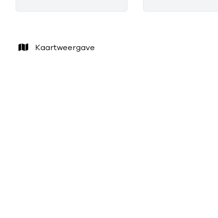
Kaartweergave
VERKOCHT
TE KOOP
LIER
Instapklaar Appartement