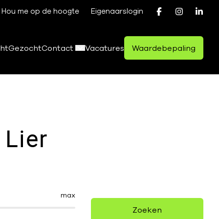
Hou me op de hoogte
Eigenaarslogin
ht
Gezocht
Contact
Vacatures
Waardebepaling
 Lier
max
Zoeken