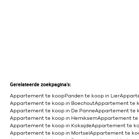
B Label + Garage
2
1
97
m²
Gerelateerde zoekpagina's
:
Appartement te koop
Panden te koop in Lier
Apparte
Appartement te koop in Boechout
Appartement te 
Appartement te koop in De Panne
Appartement te k
Appartement te koop in Hemiksem
Appartement te
Appartement te koop in Koksijde
Appartement te ko
Appartement te koop in Mortsel
Appartement te koo