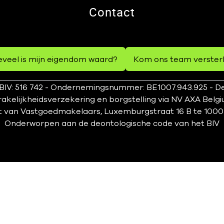
Contact
veel is mijn eigendom waard?
Kom ons team verster
IV: 516 742 - Ondernemingsnummer: BE1007.943.925 - De
kelijkheidsverzekering en borgstelling via NV AXA Belgi
t van Vastgoedmakelaars, Luxemburgstraat 16 B te 1000 Bru
Onderworpen aan
de deontologische code van het BIV