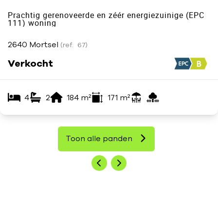
Prachtig gerenoveerde en zéér energiezuinige (EPC
111) woning
2640 Mortsel
(ref.
67
)
Verkocht
4
2
184
m²
171
m²
Toon alle panden