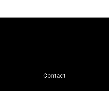
Contact
Hoeveel is mijn eigendom
Kom ons team
waard?
versterken