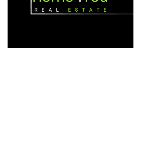
Home4You
+32 467 01 36 55
info@home4you.be
Info aanvragen
Deel dit pand