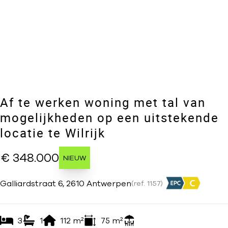
Af te werken woning met tal van
mogelijkheden op een uitstekende
locatie te Wilrijk
€ 348.000
NIEUW
Galliardstraat 6, 2610 Antwerpen
(ref.
1157
)
3
1
112
m²
75
m²