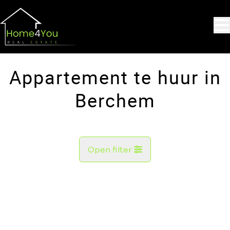
Ga naar hoofdinhoud
Appartement te huur in
Berchem
Open filter
Gemeente
Berchem (2600)
Remove
Kaartweergave