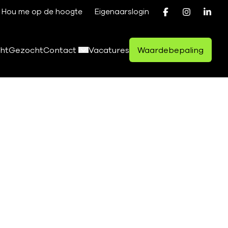
Hou me op de hoogte
Eigenaarslogin
ht
Gezocht
Contact
Vacatures
Waardebepaling