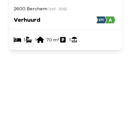
2600 Berchem
(ref.
206
)
Verhuurd
1
1
70
m²
1
Toon alle panden