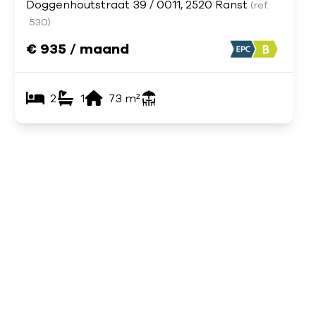
Doggenhoutstraat 39 / 0011, 2520 Ranst
(ref.
530
)
€ 935 / maand
2
1
73
m²