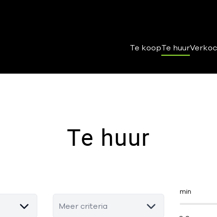
Te koop
Te huur
Verkoc
Te huur
min
Meer criteria