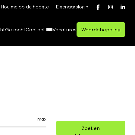
Hou me op de hoogte
Eigenaarslogin
ht
Gezocht
Contact
Vacatures
Waardebepaling
max
Zoeken