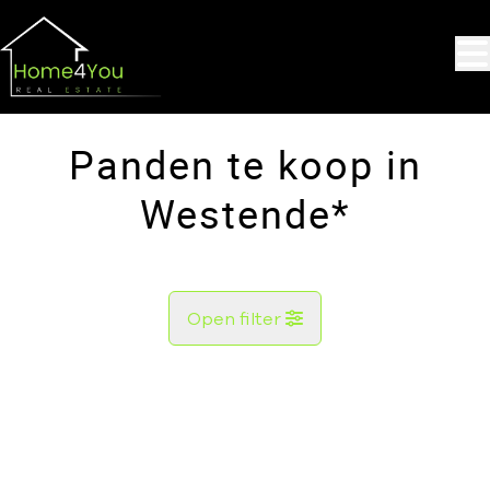
Ga naar hoofdinhoud
Panden te koop in
Westende*
Open filter
Gemeente
Westende* (8434)
Remove
Kaartweergave