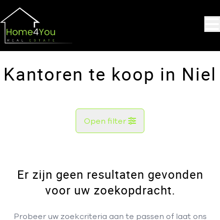
Ga naar hoofdinhoud
Kantoren te koop in Niel
Open filter
Gemeente
Niel (2845)
Er zijn geen resultaten gevonden
Remove
Kaartweergave
voor uw zoekopdracht.
Type
Probeer uw zoekcriteria aan te passen of laat ons
Kantoren
Hou me op de hoogte