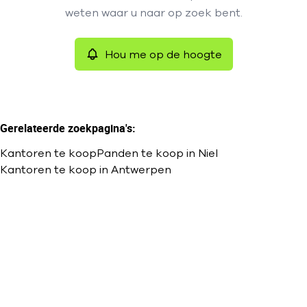
Remove
weten waar u naar op zoek bent.
Sorteer op
Hou me op de hoogte
Meer criteria
Min. budget
Gerelateerde zoekpagina's
:
Kantoren te koop
Panden te koop in Niel
Max. budget
Kantoren te koop in Antwerpen
Zoeken