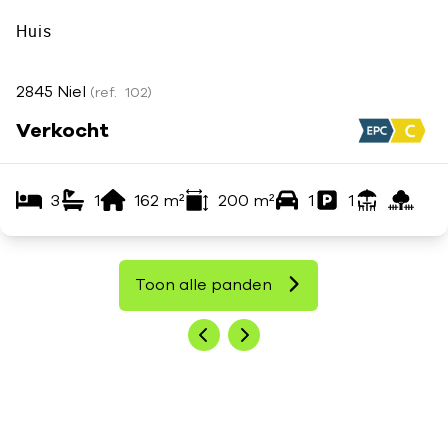
Huis
2845 Niel
(ref.
102
)
Verkocht
3
1
162
m²
200
m²
1
1
Toon alle panden