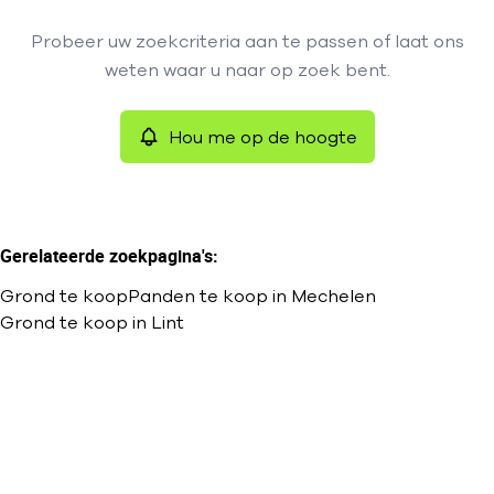
Type
Probeer uw zoekcriteria aan te passen of laat ons
Grond
Hou me op de hoogte
Remove
weten waar u naar op zoek bent.
Sorteer op
Hou me op de hoogte
Meer criteria
Min. budget
Gerelateerde zoekpagina's
:
Grond te koop
Panden te koop in Mechelen
Max. budget
Grond te koop in Lint
Zoeken