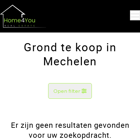
Ga naar hoofdinhoud
Grond te koop in
Mechelen
Open filter
Gemeente
Mechelen (2800)
Er zijn geen resultaten gevonden
Remove
Kaartweergave
voor uw zoekopdracht.