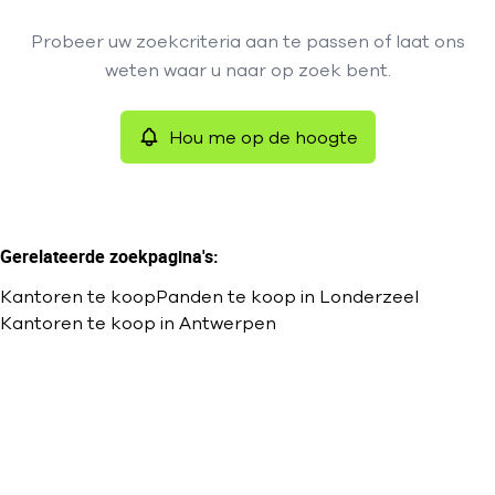
Type
Probeer uw zoekcriteria aan te passen of laat ons
Kantoren
Hou me op de hoogte
Remove
weten waar u naar op zoek bent.
Sorteer op
Hou me op de hoogte
Meer criteria
Min. budget
Gerelateerde zoekpagina's
:
Kantoren te koop
Panden te koop in Londerzeel
Max. budget
Kantoren te koop in Antwerpen
Zoeken