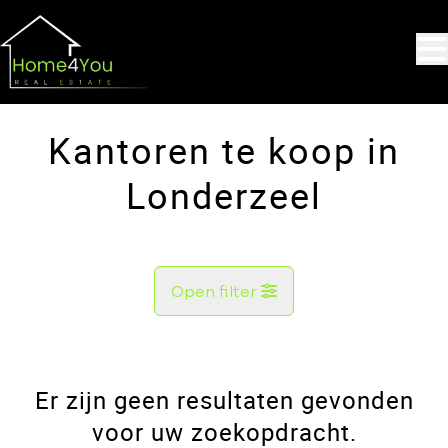
Ga naar hoofdinhoud
Kantoren te koop in
Londerzeel
Open filter
Gemeente
Londerzeel (1840)
Er zijn geen resultaten gevonden
Remove
Kaartweergave
voor uw zoekopdracht.