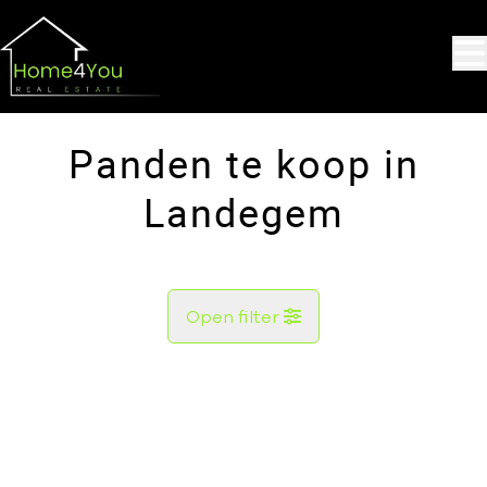
Ga naar hoofdinhoud
Panden te koop in
Landegem
Open filter
Gemeente
Landegem (9850)
Remove
Kaartweergave