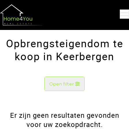
Ga naar hoofdinhoud
Opbrengsteigendom te
koop in Keerbergen
Open filter
Gemeente
Keerbergen (3140)
Er zijn geen resultaten gevonden
Remove
Kaartweergave
voor uw zoekopdracht.