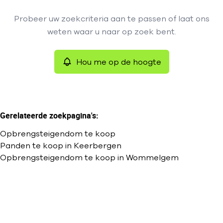
Type
Probeer uw zoekcriteria aan te passen of laat ons
Opbrengsteigendom
Hou me op de hoogte
Remove
weten waar u naar op zoek bent.
Sorteer op
Hou me op de hoogte
Meer criteria
Min. budget
Gerelateerde zoekpagina's
:
Opbrengsteigendom te koop
Max. budget
Panden te koop in Keerbergen
Opbrengsteigendom te koop in Wommelgem
Zoeken