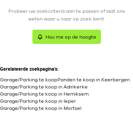
Type
Probeer uw zoekcriteria aan te passen of laat ons
Garage/Parking
Hou me op de hoogte
Remove
weten waar u naar op zoek bent.
Sorteer op
Hou me op de hoogte
Meer criteria
Min. budget
Gerelateerde zoekpagina's
:
Garage/Parking te koop
Panden te koop in Keerbergen
Max. budget
Garage/Parking te koop in Adinkerke
Garage/Parking te koop in Hemiksem
Garage/Parking te koop in Ieper
Garage/Parking te koop in Mortsel
Zoeken