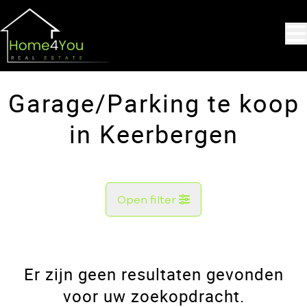
Ga naar hoofdinhoud
Garage/Parking te koop
in Keerbergen
Open filter
Gemeente
Keerbergen (3140)
Er zijn geen resultaten gevonden
Remove
Kaartweergave
voor uw zoekopdracht.