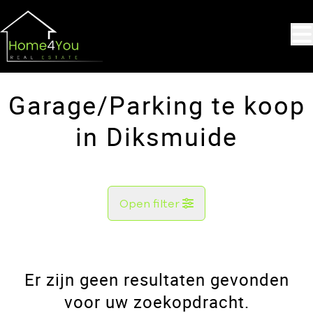
Ga naar hoofdinhoud
Garage/Parking te koop
in Diksmuide
Open filter
Gemeente
Diksmuide (8600)
Er zijn geen resultaten gevonden
Remove
Kaartweergave
voor uw zoekopdracht.