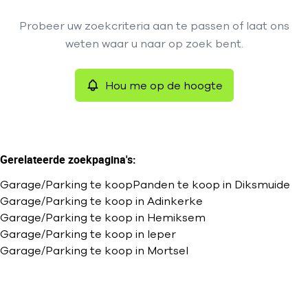
Type
Probeer uw zoekcriteria aan te passen of laat ons
Garage/Parking
Hou me op de hoogte
Remove
weten waar u naar op zoek bent.
Sorteer op
Hou me op de hoogte
Meer criteria
Min. budget
Gerelateerde zoekpagina's
:
Garage/Parking te koop
Panden te koop in Diksmuide
Max. budget
Garage/Parking te koop in Adinkerke
Garage/Parking te koop in Hemiksem
Garage/Parking te koop in Ieper
Garage/Parking te koop in Mortsel
Zoeken