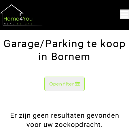
Ga naar hoofdinhoud
Garage/Parking te koop
in Bornem
Open filter
Gemeente
Bornem (2880)
Er zijn geen resultaten gevonden
Remove
Kaartweergave
voor uw zoekopdracht.