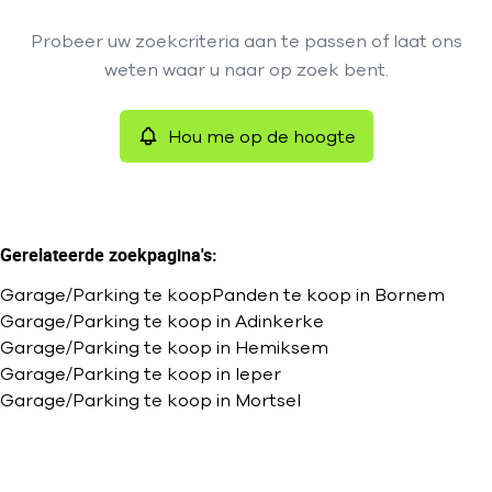
Type
Probeer uw zoekcriteria aan te passen of laat ons
Garage/Parking
Hou me op de hoogte
Remove
weten waar u naar op zoek bent.
Sorteer op
Hou me op de hoogte
Meer criteria
Min. budget
Gerelateerde zoekpagina's
:
Garage/Parking te koop
Panden te koop in Bornem
Max. budget
Garage/Parking te koop in Adinkerke
Garage/Parking te koop in Hemiksem
Garage/Parking te koop in Ieper
Garage/Parking te koop in Mortsel
Zoeken