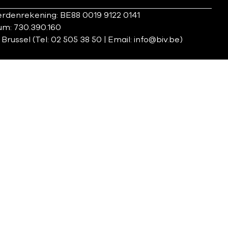
rdenrekening: BE88 0019 9122 0141
um: 730.390.160
ssel (Tel: 02 505 38 50 | Email: info@biv.be)
instellingen