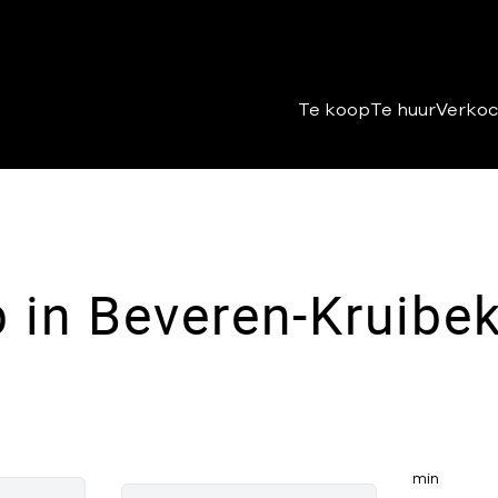
Te koop
Te huur
Verkoc
 in Beveren-Kruibe
min