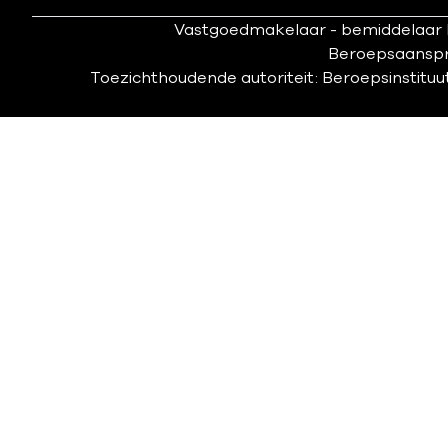
Vastgoedmakelaar - bemiddelaar B
Beroepsaanspra
Toezichthoudende autoriteit: Beroepsinstituu
Gebruiksv