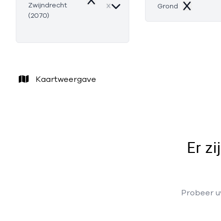
Remove
Zwijndrecht
Grond
Remove
(2070)
Kaartweergave
Er z
Probeer uw