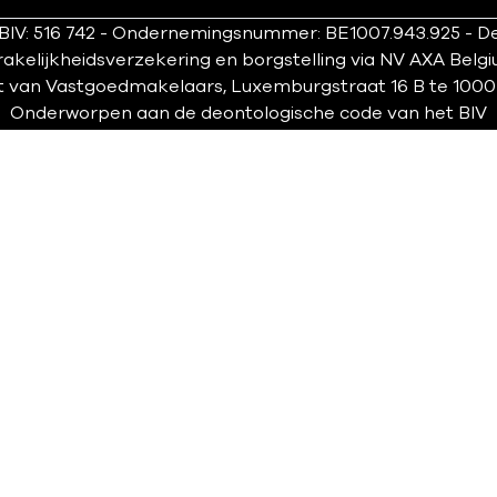
IV: 516 742 - Ondernemingsnummer: BE1007.943.925 - De
kelijkheidsverzekering en borgstelling via NV AXA Belgi
t van Vastgoedmakelaars, Luxemburgstraat 16 B te 1000 Bru
Onderworpen aan
de deontologische code van het BIV
oorwaarden
-
Privacy statement
-
Cookie policy
-
Cookie 
©
Omnicasa Software Solutions