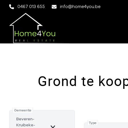
Ga naar hoofdinhoud
0467 013 655
info@home4you.be
Grond te koop
Gemeente
Beveren-
Type
Kruibeke-