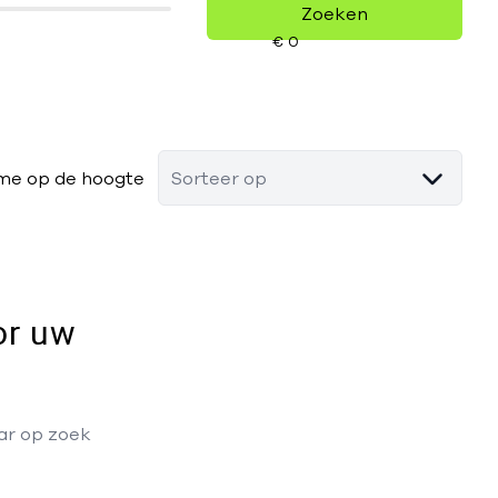
Zoeken
me op de hoogte
Sorteer op
or uw
aar op zoek