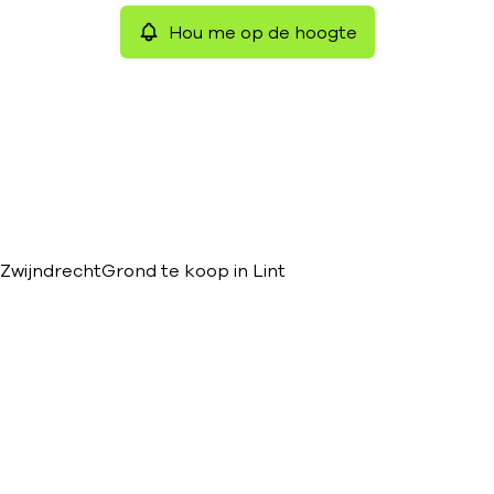
Hou me op de hoogte
Zwijndrecht
Grond te koop in Lint