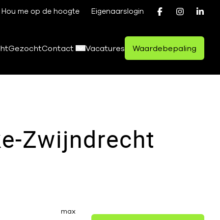
Hou me op de hoogte
Eigenaarslogin
ht
Gezocht
Contact
Vacatures
Waardebepaling
ke-Zwijndrecht
max