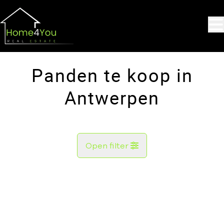
Ga naar hoofdinhoud
Panden te koop in
Antwerpen
Open filter
Gemeente
Antwerpen (2000, 2018, 2060, 2100, 2140, 2170,
Remove
2600, 2610, 2660)
Kaartweergave