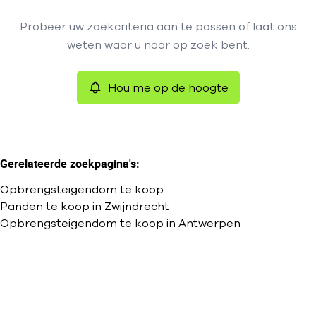
Type
Probeer uw zoekcriteria aan te passen of laat ons
Opbrengsteigendom
Hou me op de hoogte
Remove
weten waar u naar op zoek bent.
Sorteer op
Hou me op de hoogte
Meer criteria
Min. budget
Gerelateerde zoekpagina's
:
Opbrengsteigendom te koop
Max. budget
Panden te koop in Zwijndrecht
Opbrengsteigendom te koop in Antwerpen
Zoeken