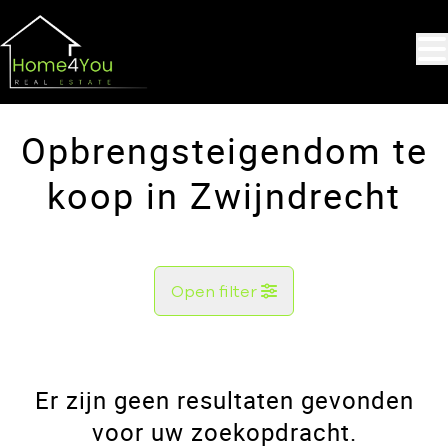
Ga naar hoofdinhoud
Opbrengsteigendom te
koop in Zwijndrecht
Open filter
Gemeente
Zwijndrecht (2070)
Er zijn geen resultaten gevonden
Remove
Kaartweergave
voor uw zoekopdracht.