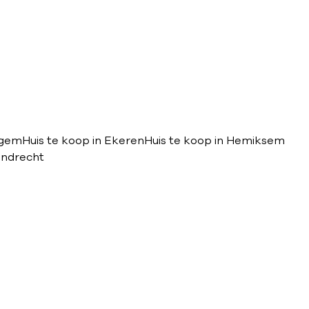
egem
Huis te koop in Ekeren
Huis te koop in Hemiksem
ijndrecht