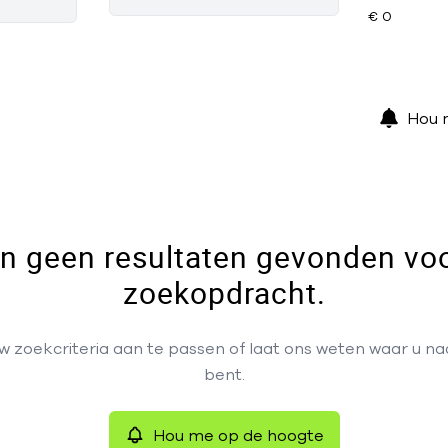
Hou 
ijn geen resultaten gevonden vo
zoekopdracht.
 zoekcriteria aan te passen of laat ons weten waar u n
bent.
Hou me op de hoogte