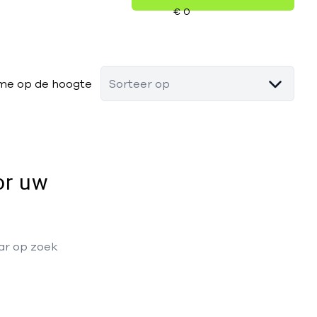
me op de hoogte
Sorteer op
or uw
aar op zoek