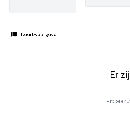
Kaartweergave
Er z
Probeer uw