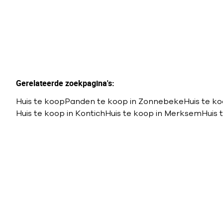
Gerelateerde zoekpagina's
:
Huis te koop
Panden te koop in Zonnebeke
Huis te k
Huis te koop in Kontich
Huis te koop in Merksem
Huis 