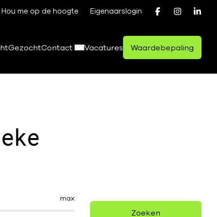
Hou me op de hoogte
Eigenaarslogin
ht
Gezocht
Contact
Vacatures
Waardebepaling
beke
max
Zoeken