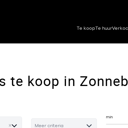
Te koop
Te huur
Verkoc
s te koop in Zonne
min
Meer criteria