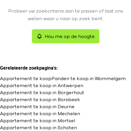
Type
Probeer uw zoekcriteria aan te passen of laat ons
Appartement
Hou me op de hoogte
Remove
weten waar u naar op zoek bent.
Sorteer op
Hou me op de hoogte
Meer criteria
Min. budget
Gerelateerde zoekpagina's
:
Appartement te koop
Panden te koop in Wommelgem
Max. budget
Appartement te koop in Antwerpen
Appartement te koop in Borgerhout
Appartement te koop in Borsbeek
Appartement te koop in Deurne
Zoeken
Appartement te koop in Mechelen
Appartement te koop in Mortsel
Appartement te koop in Schoten