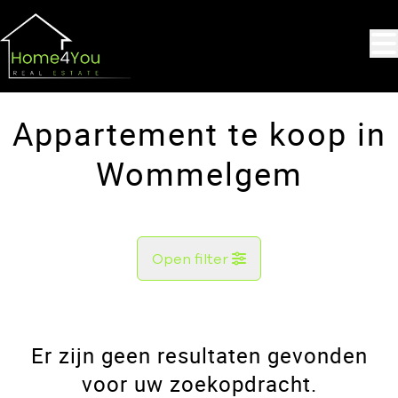
Ga naar hoofdinhoud
Appartement te koop in
Wommelgem
Open filter
Gemeente
Wommelgem (2160)
Er zijn geen resultaten gevonden
Remove
Kaartweergave
voor uw zoekopdracht.