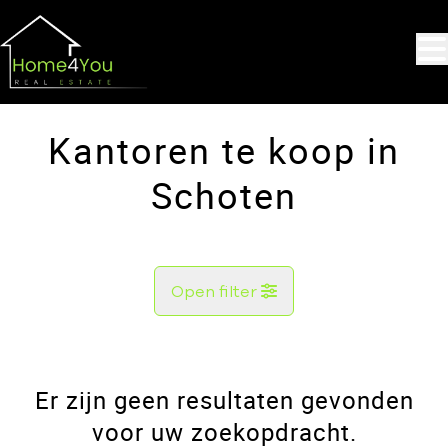
Ga naar hoofdinhoud
Kantoren te koop in
Schoten
Open filter
Gemeente
Schoten (2900)
Er zijn geen resultaten gevonden
Remove
Kaartweergave
voor uw zoekopdracht.