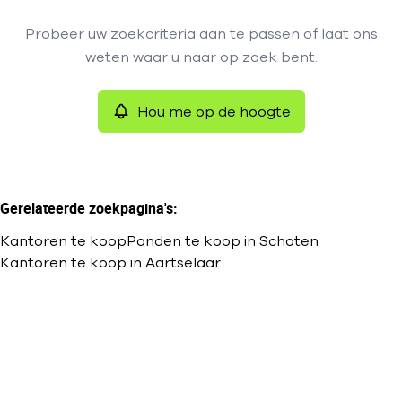
Type
Probeer uw zoekcriteria aan te passen of laat ons
Kantoren
Hou me op de hoogte
Remove
weten waar u naar op zoek bent.
Sorteer op
Hou me op de hoogte
Meer criteria
Min. budget
Gerelateerde zoekpagina's
:
Kantoren te koop
Panden te koop in Schoten
Max. budget
Kantoren te koop in Aartselaar
Zoeken