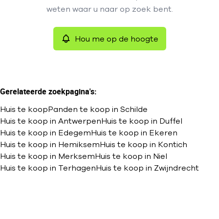
Remove
weten waar u naar op zoek bent.
Sorteer op
Hou me op de hoogte
Meer criteria
Min. budget
Gerelateerde zoekpagina's
:
Huis te koop
Panden te koop in Schilde
Max. budget
Huis te koop in Antwerpen
Huis te koop in Duffel
Huis te koop in Edegem
Huis te koop in Ekeren
Huis te koop in Hemiksem
Huis te koop in Kontich
Huis te koop in Merksem
Huis te koop in Niel
Zoeken
Huis te koop in Terhagen
Huis te koop in Zwijndrecht