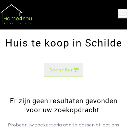
Ga naar hoofdinhoud
Huis te koop in Schilde
Open filter
Gemeente
Schilde (2970)
Er zijn geen resultaten gevonden
Remove
Kaartweergave
voor uw zoekopdracht.
Type
Probeer uw zoekcriteria aan te passen of laat ons
Huis
Hou me op de hoogte