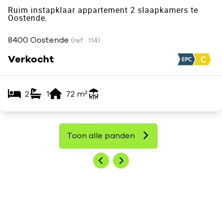
Ruim instapklaar appartement 2 slaapkamers te
Oostende.
8400 Oostende
(ref.
114
)
Verkocht
2
1
72
m²
Toon alle panden