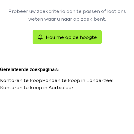
Type
Probeer uw zoekcriteria aan te passen of laat ons
Kantoren
Hou me op de hoogte
Remove
weten waar u naar op zoek bent.
Sorteer op
Hou me op de hoogte
Meer criteria
Min. budget
Gerelateerde zoekpagina's
:
Kantoren te koop
Panden te koop in Londerzeel
Max. budget
Kantoren te koop in Aartselaar
Zoeken