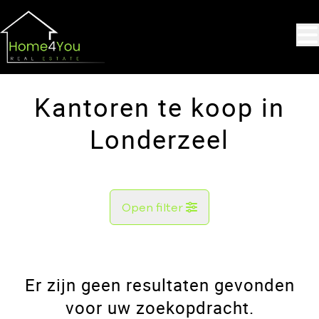
Ga naar hoofdinhoud
Kantoren te koop in
Londerzeel
Open filter
Gemeente
Londerzeel (1840)
Er zijn geen resultaten gevonden
Remove
Kaartweergave
voor uw zoekopdracht.