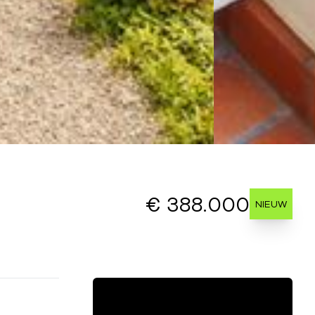
€ 388.000
NIEUW