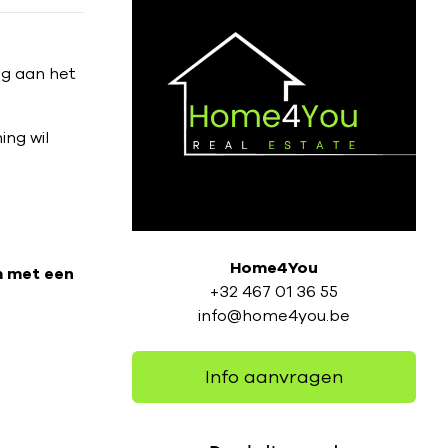
ng aan het
ing wil
Home4You
m met een
+32 467 01 36 55
info@home4you.be
Info aanvragen