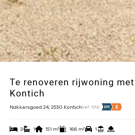
Te renoveren rijwoning met
Kontich
Nakkersgoed 24, 2550 Kontich
(ref.
1212
)
3
1
151
m²
166
m²
1