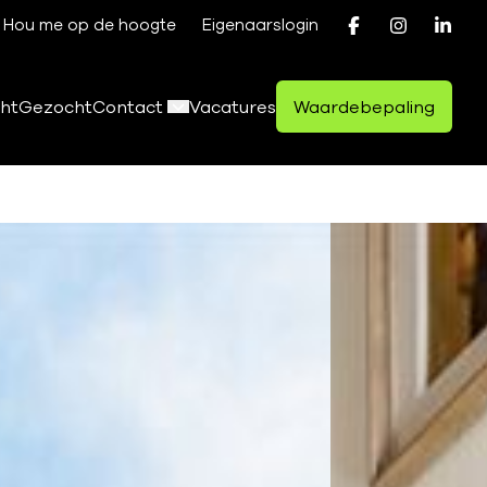
Hou me op de hoogte
Eigenaarslogin
ht
Gezocht
Contact
Vacatures
Waardebepaling