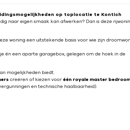
idingsmogelijkheden op toplocatie te Kontich
edig naar eigen smaak kan afwerken? Dan is deze rijwoni
.
eze woning een uitstekende basis voor wie zijn droomwon
tje én een aparte garagebox, gelegen om de hoek in de
 van mogelijkheden biedt.
mers
creëren of kiezen voor
één royale master bedroo
ergunningen en technische haalbaarheid).