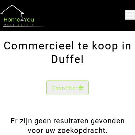
Ga naar hoofdinhoud
Commercieel te koop in
Duffel
Open filter
Gemeente
Duffel (2570)
Er zijn geen resultaten gevonden
Remove
Kaartweergave
voor uw zoekopdracht.