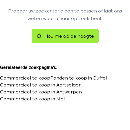
Type
Probeer uw zoekcriteria aan te passen of laat ons
Commercieel
Hou me op de hoogte
Remove
weten waar u naar op zoek bent.
Sorteer op
Hou me op de hoogte
Meer criteria
Min. budget
Gerelateerde zoekpagina's
:
Commercieel te koop
Panden te koop in Duffel
Max. budget
Commercieel te koop in Aartselaar
Commercieel te koop in Antwerpen
Commercieel te koop in Niel
Zoeken