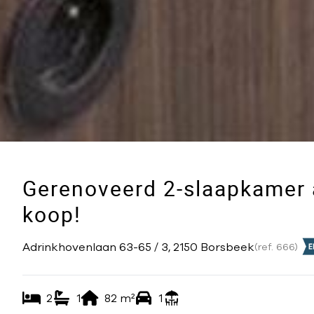
Gerenoveerd 2-slaapkamer 
koop!
Adrinkhovenlaan 63-65 / 3, 2150 Borsbeek
(ref.
666
)
2
1
82
m²
1