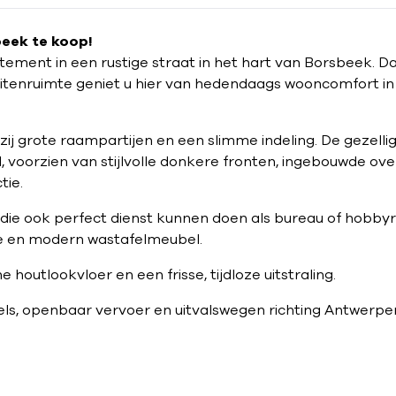
eek te koop!
ement in een rustige straat in het hart van Borsbeek. Da
itenruimte geniet u hier van hedendaags wooncomfort in
ij grote raampartijen en een slimme indeling. De gezellige
 voorzien van stijlvolle donkere fronten, ingebouwde ov
tie.
ie ook perfect dienst kunnen doen als bureau of hobbyr
e en modern wastafelmeubel.
houtlookvloer en een frisse, tijdloze uitstraling.
kels, openbaar vervoer en uitvalswegen richting Antwerpe