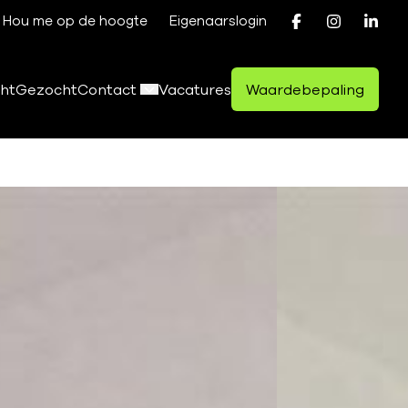
Hou me op de hoogte
Eigenaarslogin
ht
Gezocht
Contact
Vacatures
Waardebepaling