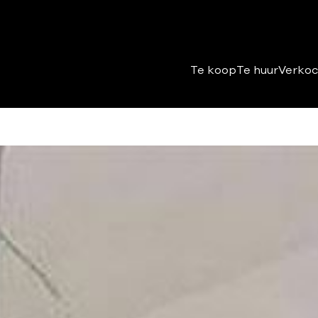
Te koop
Te huur
Verkoc