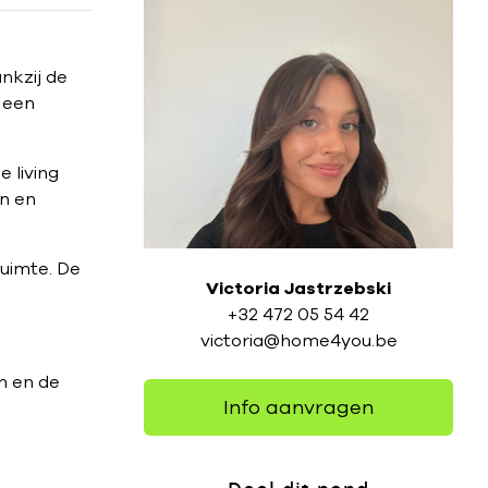
nkzij de
 een
 living
en en
uimte. De
Victoria Jastrzebski
+32 472 05 54 42
victoria@home4you.be
n en de
Info aanvragen