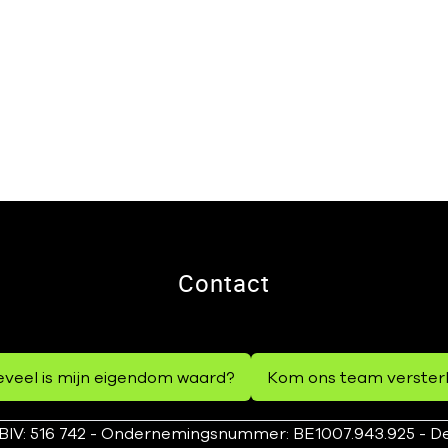
Contact
veel is mijn eigendom waard?
Kom ons team verster
IV: 516 742 - Ondernemingsnummer: BE1007.943.925 - De