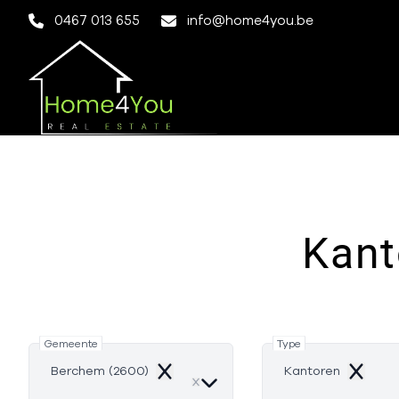
Ga naar hoofdinhoud
0467 013 655
info@home4you.be
Kant
Gemeente
Type
Berchem (2600)
Kantoren
Remove
Remove