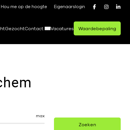
Hou me op de hoogte
Eigenaarslogin
ht
Gezocht
Contact
Vacatures
Waardebepaling
rchem
max
Zoeken