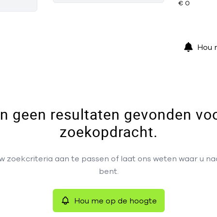
Hou 
ijn geen resultaten gevonden vo
zoekopdracht.
 zoekcriteria aan te passen of laat ons weten waar u n
bent.
Hou me op de hoogte