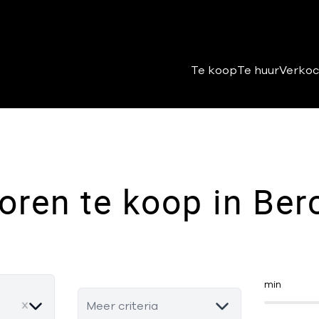
Te koop
Te huur
Verkoc
oren te koop in Be
min
Meer criteria