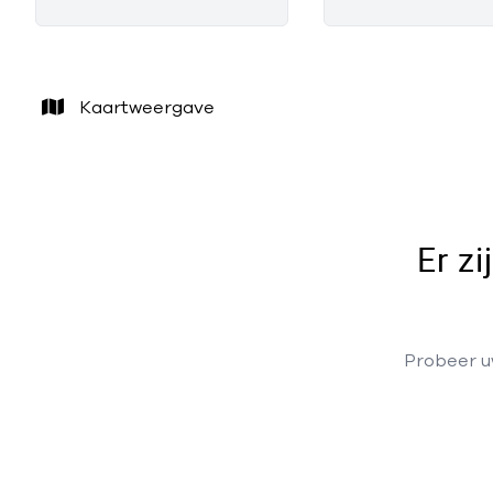
Kaartweergave
Er z
Probeer uw