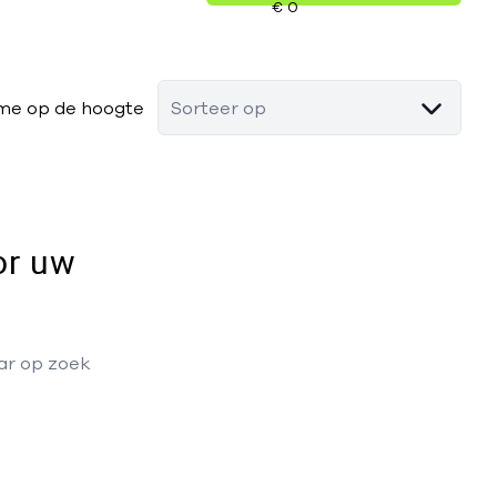
me op de hoogte
Sorteer op
or uw
aar op zoek